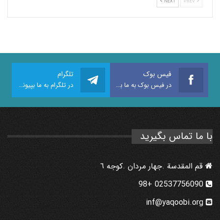
NEXT
PREV
فیس بوک
تلگرام
در فیس بوک به ما بپیوندید
در تلگرام به ما بپیوندید
با ما تماس بگیرید
قم المقدسة .جهار مردان .كوجه ٦
02537756090 +98
inf@yaqoobi.org