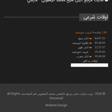
سایت مرجع دینی شیخ محمد الیعقوبی - فارسي
اوقات شرعی
40
:
2
مانده تا
غروب خورشید
04:07:31
اذان صبح
05:44:03
طلوع خورشید
12:37:57
اذان ظهر
19:29:45
غروب خورشید
19:49:56
اذان مغرب
اوقات به افق :
© 2026 - ويب سايت دفتر مرجع عاليقدر محمد اليعقوبي قم المقدسة. All Rights
Reserved.
Website Design: