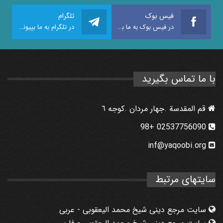
فیس بوک
تلگرام
در فیس بوک به ما بپیوندید
در تلگرام به ما بپیوندید
با ما تماس بگیرید
قم المقدسة .جهار مردان .كوجه ٦
02537756090 +98
inf@yaqoobi.org
سایتهای مرتبط
سایت مرجع دینی شیخ محمد الیعقوبی - عربی