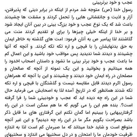
عجب و خود برتربینی
رسول خدا (ص) متوجه شد مردم از اینکه در برابر دینی که پذیرفتن،
آزار و اذیت و جانفشانی هایی را تحمل کردند و مشقت ها چشیدند
باعث شد که یک نوع عجب و خود بزرگ بینی در بین آنان ایجاد شود
و بر خدا از اینکه خیلی چیزها را برای او تقدیم کردند منت می
گذاشتند لذا پیامبر ص به آنان فرمود: امت های گذشته به خاطر ایمان
به حق بدنهایشان را با قیچی و اره تکه تکه کردند. و آنچه که آنها
چشیدند و دیدند شما ندیدید پس مواظب خود باشید و این اعمال کم
ما باعث عجب و خود برتر بینی ما نشود و داستان اصحاب اخدود را
همه میدانیم و بخوانید و این یک نمونه از آنچه که صالحان و
مصلحان در راه ایمان خود دیدند و چشیدند و این با آنچه که همراهان
رسول اکرم دیدند قابل مقایسه نیست و گذشتگان با قیچی و اره تکه
تکه شدند همانطور که در تاریخ آمده لذا به اصحابش می فرماید حال
شما در این راه چه دیده اید که عجب و خودبینی شما را فرا گرفته
است؟. بنده هم این را می گویم که ما هم ممکن است در این راه
گرفتارییهایی را ببینیم اما گمان نکنم این گرفتاری های ما قابل ذکر
باشد بصراحت بگویم مگر ما در این راه چه دیدیم؟ و این غیر آنچه
متوقع است و شاید خدا میداند که ما صبرمان کم است لذا به اندازه
ظرفیت خودمان ما را امتحان و در دل سختیها می اندازد و سختیهای