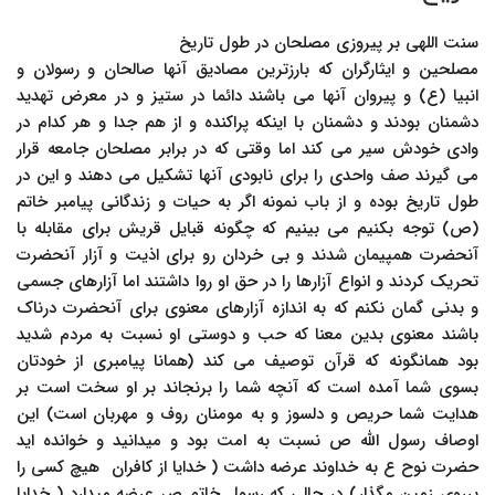
سنت اللهی بر پیروزی مصلحان در طول تاریخ
مصلحین و ایثارگران که بارزترین مصادیق آنها صالحان و رسولان و
انبیا (ع) و پیروان آنها می باشند دائما در ستیز و در معرض تهدید
دشمنان بودند و دشمنان با اینکه پراکنده و از هم جدا و هر کدام در
وادی خودش سیر می کند اما وقتی که در برابر مصلحان جامعه قرار
می گیرند صف واحدی را برای نابودی آنها تشکیل می دهند و این در
طول تاریخ بوده و از باب نمونه اگر به حیات و زندگانی پیامبر خاتم
(ص) توجه بکنیم می بینیم که چگونه قبایل قریش برای مقابله با
آنحضرت همپیمان شدند و بی خردان رو برای اذیت و آزار آنحضرت
تحریک کردند و انواع آزارها را در حق او روا داشتند اما آزارهای جسمی
و بدنی گمان نکنم که به اندازه آزارهای معنوی برای آنحضرت درناک
باشند معنوی بدین معنا که حب و دوستی او نسبت به مردم شدید
بود همانگونه که قرآن توصیف می کند (همانا پیامبری از خودتان
بسوی شما آمده است که آنچه شما را برنجاند بر او سخت است بر
هدایت شما حریص و دلسوز و به مومنان روف و مهربان است) این
اوصاف رسول الله ص نسبت به امت بود و میدانید و خوانده اید
حضرت نوح ع به خداوند عرضه داشت ( خدایا از کافران هیچ کسی را
برروی زمین مگذار) در حالی که رسول خاتم ص عرضه میدارد ( خدایا