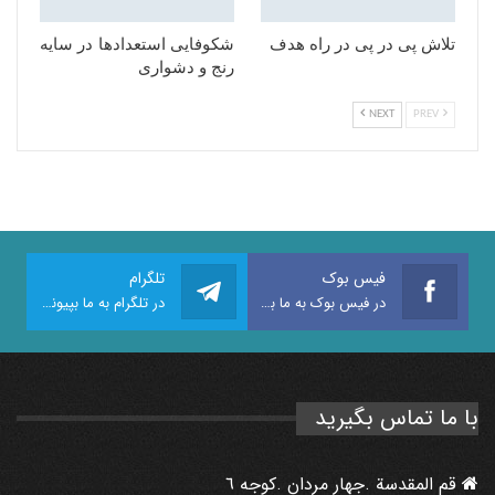
تلاش پی در پی در راه هدف
شکوفایی استعدادها در سایه
رنج و دشواری
NEXT
PREV
فیس بوک
تلگرام
در فیس بوک به ما بپیوندید
در تلگرام به ما بپیوندید
با ما تماس بگیرید
قم المقدسة .جهار مردان .كوجه ٦