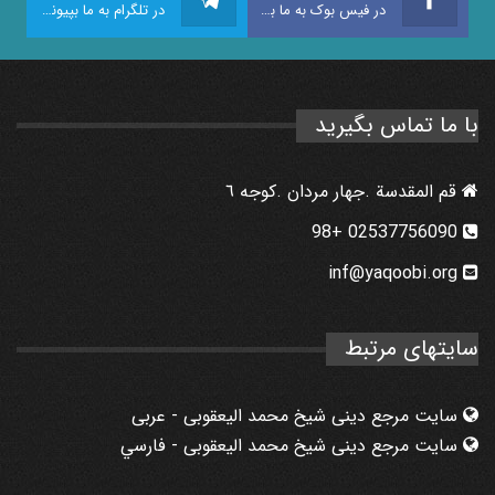
در فیس بوک به ما بپیوندید
در تلگرام به ما بپیوندید
با ما تماس بگیرید
قم المقدسة .جهار مردان .كوجه ٦
02537756090 +98
inf@yaqoobi.org
سایتهای مرتبط
سایت مرجع دینی شیخ محمد الیعقوبی - عربی
سایت مرجع دینی شیخ محمد الیعقوبی - فارسي