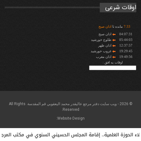
اوقات شرعی
33
:
7
مانده تا
اذان صبح
04:07:31
اذان صبح
05:44:03
طلوع خورشید
12:37:57
اذان ظهر
19:29:45
غروب خورشید
19:49:56
اذان مغرب
اوقات به افق :
© 2026 - ويب سايت دفتر مرجع عاليقدر محمد اليعقوبي قم المقدسة. All Rights
Reserved.
Website Design:
الحوزة العلمية.. إقامة المجلس الحسيني السنوي في مكتب المرجعية ال