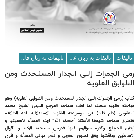
تالیفات
تالیفات به زبان عربی
تالیفات به زبان فارسی
رمی الجمرات إلـى الجدار المستحدث ومن
الطوابق العلویه
کتاب (رمی الجمرات إلـى الجدار المستحدث ومن الطوابق العلویه) وهو
مباحثه فقهیه معمقه لما افاده سماحه المرجع الدینی الشیخ محمد
الیعقوبی (دام ظله) فی موسوعته الفقهیه الاستدلالیه فقه الخلاف،
فتطرق سماحه شیخنا الأستاذ “حفظه الله” لهذه المسأله لأهمیتها و
ابتلاء الحجاج وکثره سؤالهم فیها فدرس سماحته الأدله و اقوال
الاساطین وناقشها وفق المنهج الفقهی و نقّح مبانی المسأله و اثرى