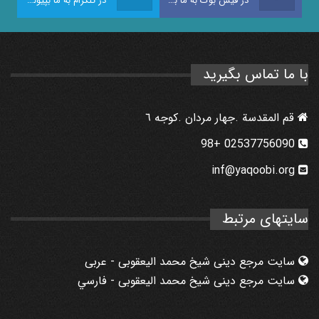
در فیس بوک به ما بپیوندید
در تلگرام به ما بپیوندید
با ما تماس بگیرید
قم المقدسة .جهار مردان .كوجه ٦
02537756090 +98
inf@yaqoobi.org
سایتهای مرتبط
سایت مرجع دینی شیخ محمد الیعقوبی - عربی
سایت مرجع دینی شیخ محمد الیعقوبی - فارسي