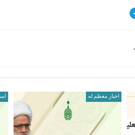
اخبار معظم له
است