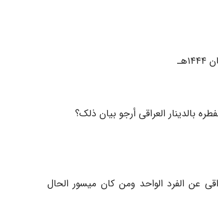
هـ
ره بالدینار العراقی أرجو بیان ذلک؟
ه الفطره للفرد الواحد بمایلی: أقل المجزئ مبلغ ٢۵٠٠ بالدینار العراقی عن الفرد الواحد ومن کان میسور الحال