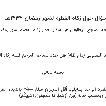
 حول زکاه الفطره لشهر رمضان ١۴۴۴هـ
المرجع الیعقوبی عن سؤال حول زکاه الفطره لشهر رمضان ١۴۴۴
لیعقوبی (دام ظله) هل حدد سماحه المرجع قیمه زکاه الفط
بسمه تعالى
نعم، حدد سماحه المرجع قیمه زکا
ب حاله (مِنْ أَوْسَطِ مَا تُطْعِمُونَ أَهْلِیکُمْ)