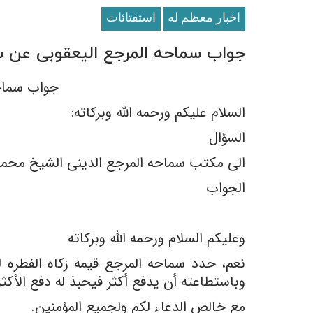
اخبار معظم له
استفتائات
جواب سماحه المرجع الیعقوبی عن سؤال
جواب سماحه 
السلام علیکم ورحمه الله وبرکاته:
السؤال
الى مکتب سماحه المرجع الدینی الشیخ محمد ا
الجواب
وعلیکم السلام ورحمه الله وبرکاته
وباستطاعته أن یدفع أکثر فیحبذ له دفع الأکثر وبحس
مع خالص الدعاء لکم ولجمیع المؤمنین.