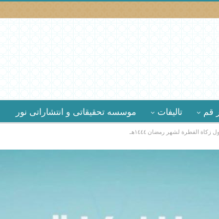
 قم
تالیفات
موسسه تحقیقاتى و انتشاراتى نور
كاة الفطرة لشهر رمضان ١٤٤٤هـ