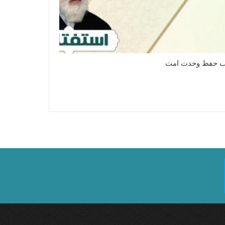
 حفظ وحدت امت