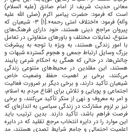
معانی حدیث شریف از امام صادق (علیه السلام)
است که فرمود: حضرت پیامبر اکرم (صلى الله علیه
وآله) فرمود: «اختلاف امتی رحمه».[۱] ۳- شیعیان که
پیروان مراجع دینی هستند، خود دارای فرهنگ‌های
متنوع، تمایلات مختلف و باورهای متفاوتی در تعامل
با امور زندگی هستند، به‌ ویژه با توجه به پیشرفت
بزرگ وسایل ارتباط جمعی و هجوم گسترده شبهات و
چالش‌ها، در حالی که همگی به احکام شرعی پایبند
هستند، این مقلدین در محیط‌های متنوعی زندگی
می‌کنند، برخی بر اهمیت حفظ وضعیت خاص
شیعیان تأکید دارند، و برخی دیگر بر ضرورت فعالیت
اجتماعی و پویایی و تلاش برای اقناع مردم به اسلام،
و امر به معروف و نهی از منکر تأکید می‌کنند، و برخی
نیز بر لزوم مشارکت در زندگی سیاسی به اندازه‌ای که
فرصت فراهم باشد، تأکید دارند. بدین ترتیب باید
این موارد را در دایره انتخاب مرجع تقلید که در دایره
اعلمیت احتمالی و جامع شرایط تصدی هستند، مد