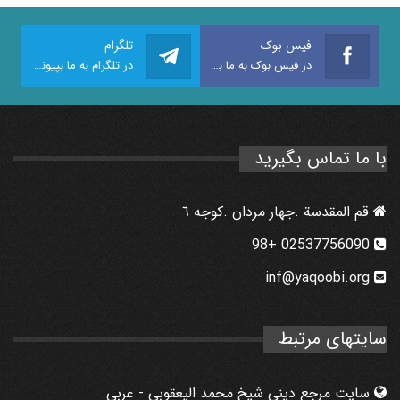
فیس بوک
تلگرام
در فیس بوک به ما بپیوندید
در تلگرام به ما بپیوندید
با ما تماس بگیرید
قم المقدسة .جهار مردان .كوجه ٦
02537756090 +98
inf@yaqoobi.org
سایتهای مرتبط
سایت مرجع دینی شیخ محمد الیعقوبی - عربی