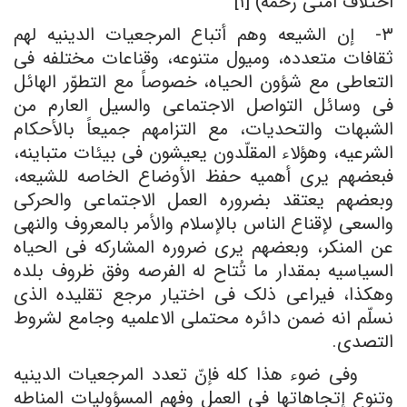
اختلاف أمتی رحمه) [۱]
۳- إن الشیعه وهم أتباع المرجعیات الدینیه لهم
ثقافات متعدده، ومیول متنوعه، وقناعات مختلفه فی
التعاطی مع شؤون الحیاه، خصوصاً مع التطوّر الهائل
فی وسائل التواصل الاجتماعی والسیل العارم من
الشبهات والتحدیات، مع التزامهم جمیعاً بالأحکام
الشرعیه، وهؤلاء المقلّدون یعیشون فی بیئات متباینه،
فبعضهم یرى أهمیه حفظ الأوضاع الخاصه للشیعه،
وبعضهم یعتقد بضروره العمل الاجتماعی والحرکی
والسعی لإقناع الناس بالإسلام والأمر بالمعروف والنهی
عن المنکر، وبعضهم یرى ضروره المشارکه فی الحیاه
السیاسیه بمقدار ما تُتاح له الفرصه وفق ظروف بلده
وهکذا، فیراعی ذلک فی اختیار مرجع تقلیده الذی
نسلّم انه ضمن دائره محتملی الاعلمیه وجامع لشروط
التصدی.
وفی ضوء هذا کله فإنّ تعدد المرجعیات الدینیه
وتنوع إتجاهاتها فی العمل وفهم المسؤولیات المناطه