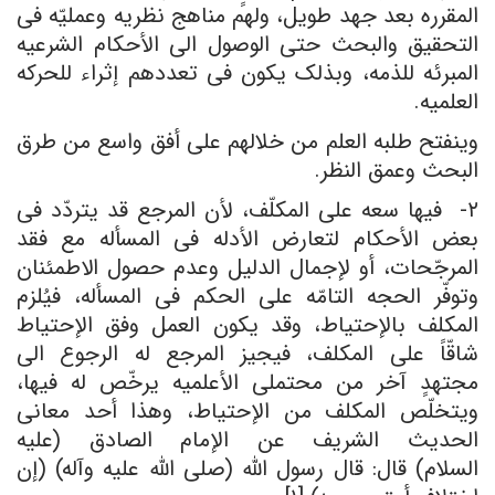
المقرره بعد جهد طویل، ولهم مناهج نظریه وعملیّه فی
التحقیق والبحث حتى الوصول الى الأحکام الشرعیه
المبرئه للذمه، وبذلک یکون فی تعددهم إثراء للحرکه
العلمیه.
وینفتح طلبه العلم من خلالهم على أفق واسع من طرق
البحث وعمق النظر.
۲- فیها سعه على المکلّف، لأن المرجع قد یتردّد فی
بعض الأحکام لتعارض الأدله فی المسأله مع فقد
المرجّحات، أو لإجمال الدلیل وعدم حصول الاطمئنان
وتوفّر الحجه التامّه على الحکم فی المسأله، فیُلزم
المکلف بالإحتیاط، وقد یکون العمل وفق الإحتیاط
شاقّاً على المکلف، فیجیز المرجع له الرجوع الى
مجتهدٍ آخر من محتملی الأعلمیه یرخّص له فیها،
ویتخلّص المکلف من الإحتیاط، وهذا أحد معانی
الحدیث الشریف عن الإمام الصادق (علیه
السلام) قال: قال رسول الله (صلى الله علیه وآله) (إن