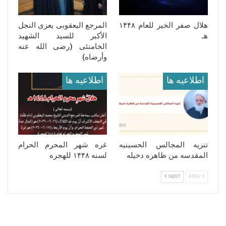
هلال صفر الخیر للعام ١۴۴٨
المرجع الیعقوبی یعزی النجل
هـ
الأکبر للسید الشهید
الخامنئی (رضی الله عنه
وأرضاه)
اطلاعيه ها
اطلاعيه ها
تنزیه المجالس الحسینیه
غره شهر المحرم الحرام
المقدسه من ظاهره دخیله
لسنه ١۴۴٨ للهجره
NEXT
PREV