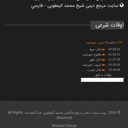
سایت مرجع دینی شیخ محمد الیعقوبی - فارسي
اوقات شرعی
59
:
4
مانده تا
غروب خورشید
04:08:42
اذان صبح
05:44:52
طلوع خورشید
12:37:49
اذان ظهر
19:28:40
غروب خورشید
19:48:48
اذان مغرب
اوقات به افق :
© 2026 - ويب سايت دفتر مرجع عاليقدر محمد اليعقوبي قم المقدسة. All Rights
Reserved.
Website Design: