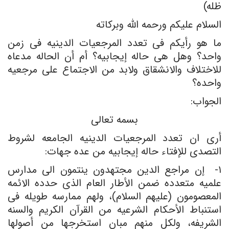
ظله)
السلام علیکم ورحمه الله وبرکاته
ما هو رأیکم فی تعدد المرجعیات الدینیه فی زمن
واحد؟ وهل هی حاله إیجابیه؟ أم أن الحاله مدعاه
للاختلاف والانشقاق ولابد من الاجتماع على مرجعیه
واحده؟
الجواب:
بسمه تعالى
أرى ان تعدد المرجعیات الدینیه الجامعه لشروط
التصدی للإفتاء حاله إیجابیه من عده جهات:
۱- إن مراجع الدین مجتهدون ینتمون الى مدارس
علمیه متعدده ضمن الأطار العام الذی حدده الائمه
المعصومون (علیهم السلام)، ولهم ممارسه طویله فی
استنباط الأحکام الشرعیه من القرآن الکریم والسنه
الشریفه، ولکل منهم مبانٍ استخرجها من أصولها