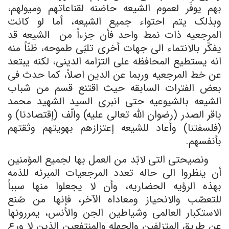
بهم یوفّر لعموم الشیعه حاضنه لقناعاتهم ومیولهم،
وبذلک یتم احتواء جمیع الشیعه، أما لو کانت
المرجعیه ذات نمط واحد فأن جزءاً من الشیعه قد
یفکّر بالانتماء الى جهات أخرى تلبّی طموحه، ظنّاً منه
انه یستطیع المحافظه على التزامه الدینی، لکنه یبتعد
عن خط المرجعیه وربما عن الدین اصلاً، کما حدث فی
بعض الفترات السابقه حیث اقتنع قسم من شباب
الشیعه بالشیوعیه حتى انبرى السید الشهید محمد
باقر الصدر (رضوان الله تعالى علیه) والّف (إقتصادنا) و
(فلسفتنا) وأعاد للشیعه إعتزازهم بهویتهم وثقتهم
بأنفسهم.
ونصیحتی التی لابّد من العمل بها لجمیع المؤمنین
أن ینظروا الى حاله تعدد المرجعیات المبرئه للذمه
بهذه الرؤیه الحضاریه، وأن لا یجعلوا منها سبباً
للتعصّب والانحیاز ومعاداه الآخر، فإنها من صُنع
الاستکبار العالمی وشیاطین الجن والأنس، یمررونها
عن طریق المتزلفین والجهله والمنتفعین الذین لا ورع